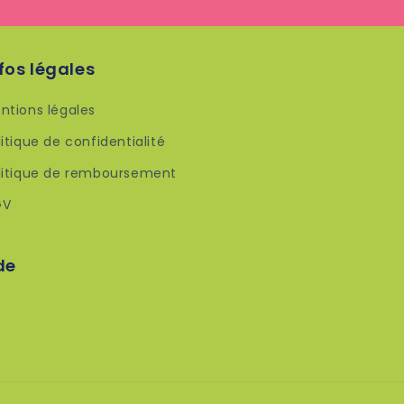
fos légales
ntions légales
litique de confidentialité
litique de remboursement
GV
de