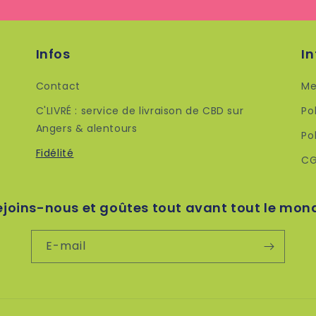
Infos
In
Contact
Me
C'LIVRÉ : service de livraison de CBD sur
Po
Angers & alentours
Po
Fidélité
C
ejoins-nous et goûtes tout avant tout le mon
E-mail