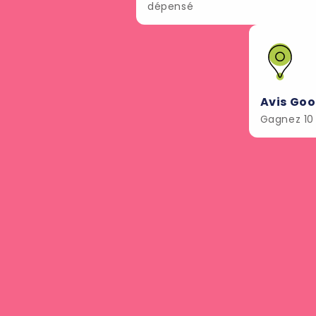
dépensé
Avis Goo
Gagnez 10