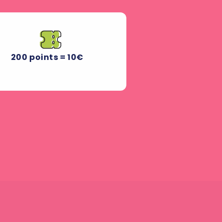
200 points = 10€
duction 10 € pour 200 points