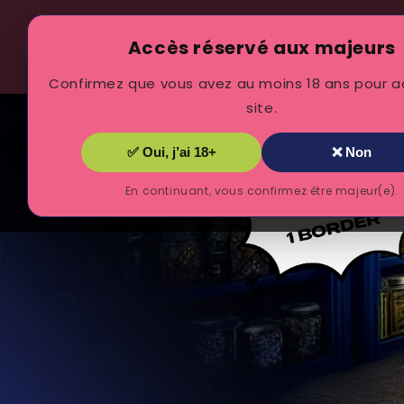
et
passer
au
Accès réservé aux majeurs
SHOP
C'LIVRÉ
FIDÉLITÉ
INFOS
contenu
Confirmez que vous avez au moins 18 ans pour 
site.
✅ Oui, j’ai 18+
❌ Non
En continuant, vous confirmez être majeur(e).